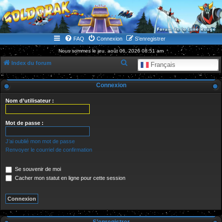
WWW.GOLDORAKGO.COM
le site de la Lune Rouge
FAQ
Connexion
S’enregistrer
Nous sommes le jeu. août 06, 2026 08:51 am
R
Index du forum
Français
e
Connexion
c
h
Nom d’utilisateur :
e
r
Mot de passe :
c
J’ai oublié mon mot de passe
h
Renvoyer le courriel de confirmation
e
Se souvenir de moi
r
Cacher mon statut en ligne pour cette session