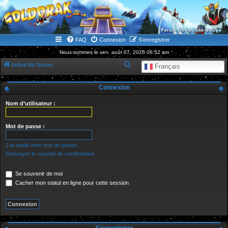
WWW.GOLDORAKGO.COM
le site de la Lune Rouge
FAQ
Connexion
S’enregistrer
Nous sommes le ven. août 07, 2026 06:52 am
R
Index du forum
Français
e
Connexion
c
h
Nom d’utilisateur :
e
r
Mot de passe :
c
J’ai oublié mon mot de passe
h
Renvoyer le courriel de confirmation
e
Se souvenir de moi
r
Cacher mon statut en ligne pour cette session