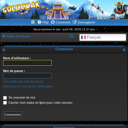
WWW.GOLDORAKGO.COM
le site de la Lune Rouge
FAQ
Connexion
S’enregistrer
Nous sommes le dim. août 09, 2026 12:27 pm
R
Index du forum
Français
e
Connexion
c
h
Nom d’utilisateur :
e
r
Mot de passe :
c
J’ai oublié mon mot de passe
h
Renvoyer le courriel de confirmation
e
Se souvenir de moi
r
Cacher mon statut en ligne pour cette session