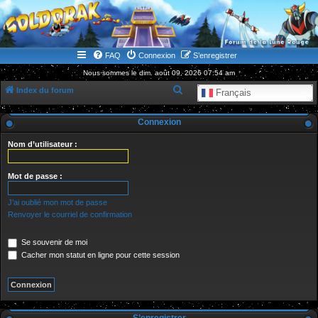
WWW.GOLDORAKGO.COM
le site de la Lune Rouge
FAQ
Connexion
S’enregistrer
Nous sommes le dim. août 09, 2026 07:54 am
R
Index du forum
Français
e
Connexion
c
h
Nom d’utilisateur :
e
r
Mot de passe :
c
J’ai oublié mon mot de passe
h
Renvoyer le courriel de confirmation
e
Se souvenir de moi
r
Cacher mon statut en ligne pour cette session