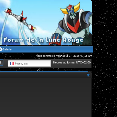
Galerie
Nous sommes le ven. août 07, 2026 07:15 am
hercher
Recherche avancée
Heures au format
UTC+02:00
Français