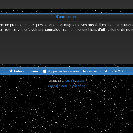
r
S’enregistrer
ment ne prend que quelques secondes et augmente vos possibilités. L’administrate
 assurez-vous d’avoir pris connaissance de nos conditions d’utilisation et de notre 
Index du forum
Supprimer les cookies
Heures au format
UTC+02:00
Traduit par
phpBB-fr.com
Confidentialité
|
Conditions