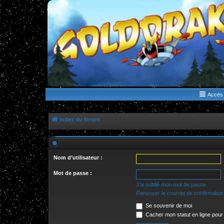
WWW.GOLDORAKGO.COM
le site de la Lune Rouge
Accès 
Index du forum
Nom d’utilisateur :
Mot de passe :
J’ai oublié mon mot de passe
Renvoyer le courriel de confirmation
Se souvenir de moi
Cacher mon statut en ligne pour