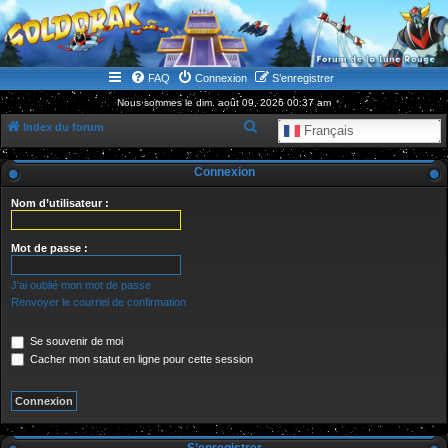
WWW.GOLDORAKGO.COM
le site de la Lune Rouge
FAQ
Connexion
S’enregistrer
Nous sommes le dim. août 09, 2026 00:37 am
R
Index du forum
Français
e
Connexion
c
h
Nom d’utilisateur :
e
r
Mot de passe :
c
J’ai oublié mon mot de passe
h
Renvoyer le courriel de confirmation
e
Se souvenir de moi
r
Cacher mon statut en ligne pour cette session