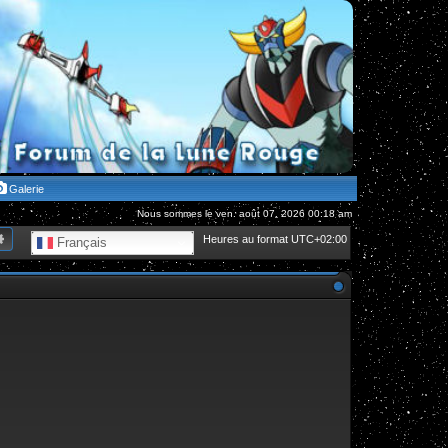
Galerie
Nous sommes le ven. août 07, 2026 00:18 am
hercher
Recherche avancée
Heures au format
UTC+02:00
Français