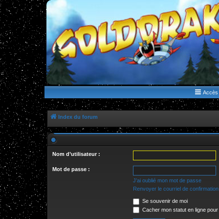
WWW.GOLDORAKGO.COM
le site de la Lune Rouge
Accès 
Index du forum
Nom d’utilisateur :
Mot de passe :
J’ai oublié mon mot de passe
Renvoyer le courriel de confirmation
Se souvenir de moi
Cacher mon statut en ligne pour