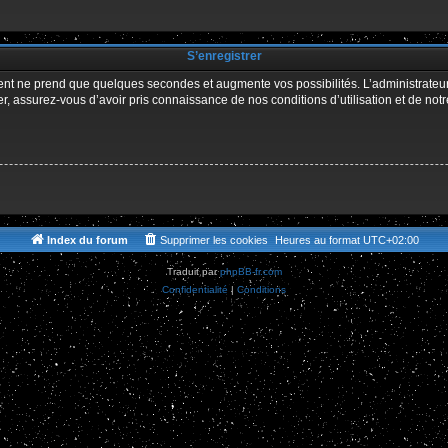
r
S’enregistrer
ment ne prend que quelques secondes et augmente vos possibilités. L’administrate
 assurez-vous d’avoir pris connaissance de nos conditions d’utilisation et de notre 
Index du forum
Supprimer les cookies
Heures au format
UTC+02:00
Traduit par
phpBB-fr.com
Confidentialité
|
Conditions