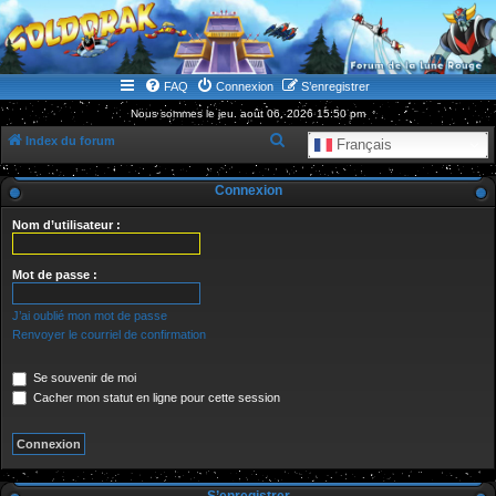
WWW.GOLDORAKGO.COM
le site de la Lune Rouge
FAQ
Connexion
S’enregistrer
Nous sommes le jeu. août 06, 2026 15:50 pm
R
Index du forum
Français
e
Connexion
c
h
Nom d’utilisateur :
e
r
Mot de passe :
c
J’ai oublié mon mot de passe
h
Renvoyer le courriel de confirmation
e
Se souvenir de moi
r
Cacher mon statut en ligne pour cette session