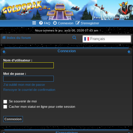
WWW.GOLDORAKGO.COM
le site de la Lune Rouge
FAQ
Connexion
S’enregistrer
Nous sommes le jeu. août 06, 2026 07:45 am
R
Index du forum
Français
e
Connexion
c
h
Nom d’utilisateur :
e
r
Mot de passe :
c
J’ai oublié mon mot de passe
h
Renvoyer le courriel de confirmation
e
Se souvenir de moi
r
Cacher mon statut en ligne pour cette session