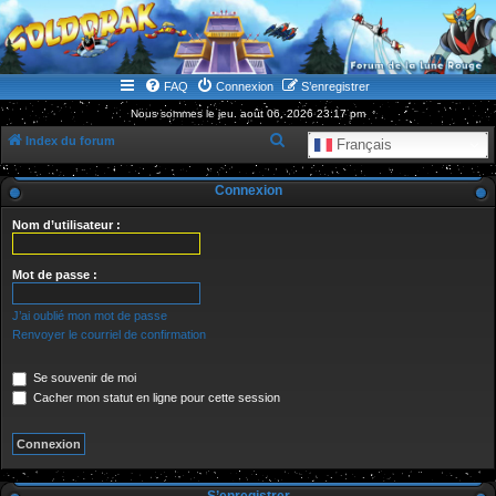
WWW.GOLDORAKGO.COM
le site de la Lune Rouge
FAQ
Connexion
S’enregistrer
Nous sommes le jeu. août 06, 2026 23:17 pm
R
Index du forum
Français
e
Connexion
c
h
Nom d’utilisateur :
e
r
Mot de passe :
c
J’ai oublié mon mot de passe
h
Renvoyer le courriel de confirmation
e
Se souvenir de moi
r
Cacher mon statut en ligne pour cette session