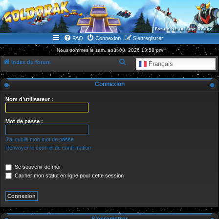
WWW.GOLDORAKGO.COM
le site de la Lune Rouge
FAQ
Connexion
S’enregistrer
Nous sommes le sam. août 08, 2026 13:58 pm
R
Index du forum
Français
e
Connexion
c
h
Nom d’utilisateur :
e
r
Mot de passe :
c
J’ai oublié mon mot de passe
h
Renvoyer le courriel de confirmation
e
Se souvenir de moi
r
Cacher mon statut en ligne pour cette session