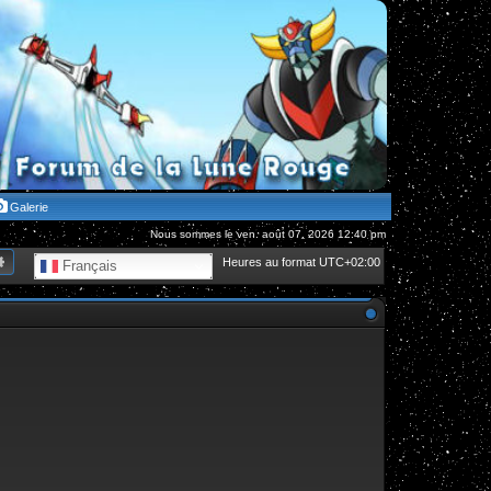
Galerie
Nous sommes le ven. août 07, 2026 12:40 pm
hercher
Recherche avancée
Heures au format
UTC+02:00
Français