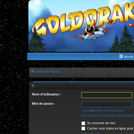
WWW.GOLDORAKGO.COM
le site de la Lune Rouge
Accès 
Index du forum
Nom d’utilisateur :
Mot de passe :
J’ai oublié mon mot de passe
Renvoyer le courriel de confirmation
Se souvenir de moi
Cacher mon statut en ligne pour