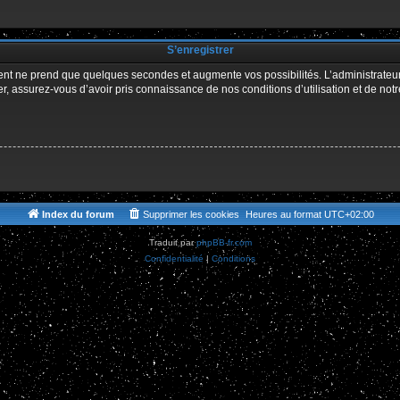
r
S’enregistrer
ment ne prend que quelques secondes et augmente vos possibilités. L’administrate
 assurez-vous d’avoir pris connaissance de nos conditions d’utilisation et de notre 
Index du forum
Supprimer les cookies
Heures au format
UTC+02:00
Traduit par
phpBB-fr.com
Confidentialité
|
Conditions