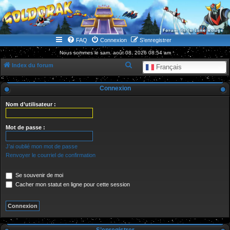
WWW.GOLDORAKGO.COM
le site de la Lune Rouge
FAQ
Connexion
S’enregistrer
Nous sommes le sam. août 08, 2026 08:54 am
R
Index du forum
Français
e
Connexion
c
h
Nom d’utilisateur :
e
r
Mot de passe :
c
J’ai oublié mon mot de passe
h
Renvoyer le courriel de confirmation
e
Se souvenir de moi
r
Cacher mon statut en ligne pour cette session