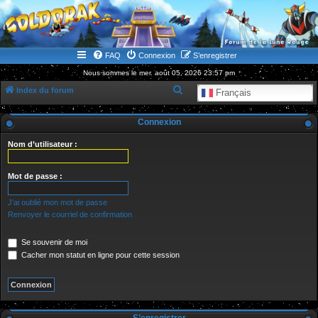
WWW.GOLDORAKGO.COM
le site de la Lune Rouge
FAQ
Connexion
S’enregistrer
Nous sommes le mer. août 05, 2026 23:57 pm
R
Index du forum
Français
e
Connexion
c
h
Nom d’utilisateur :
e
r
Mot de passe :
c
J’ai oublié mon mot de passe
h
Renvoyer le courriel de confirmation
e
Se souvenir de moi
r
Cacher mon statut en ligne pour cette session