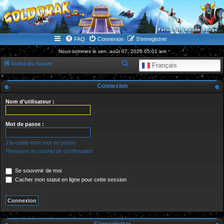
WWW.GOLDORAKGO.COM
le site de la Lune Rouge
FAQ
Connexion
S’enregistrer
Nous sommes le ven. août 07, 2026 05:01 am
R
Index du forum
Français
e
Connexion
c
h
Nom d’utilisateur :
e
r
Mot de passe :
c
J’ai oublié mon mot de passe
h
Renvoyer le courriel de confirmation
e
Se souvenir de moi
r
Cacher mon statut en ligne pour cette session