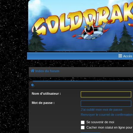
WWW.GOLDORAKGO.COM
le site de la Lune Rouge
Accès 
Index du forum
Nom d’utilisateur :
Mot de passe :
J’ai oublié mon mot de passe
Renvoyer le courriel de confirmation
Se souvenir de moi
Cacher mon statut en ligne pour