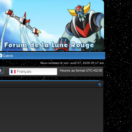
Galerie
Nous sommes le ven. août 07, 2026 05:17 am
hercher
Recherche avancée
Heures au format
UTC+02:00
Français