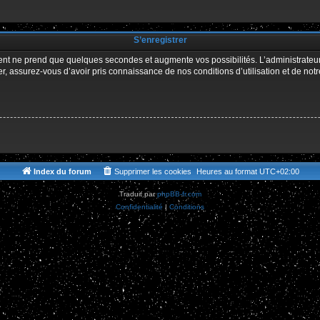
r
S’enregistrer
ment ne prend que quelques secondes et augmente vos possibilités. L’administrate
 assurez-vous d’avoir pris connaissance de nos conditions d’utilisation et de notre 
Index du forum
Supprimer les cookies
Heures au format
UTC+02:00
Traduit par
phpBB-fr.com
Confidentialité
|
Conditions