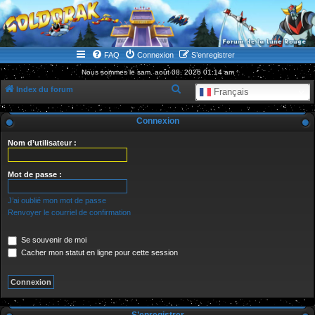
WWW.GOLDORAKGO.COM
le site de la Lune Rouge
FAQ
Connexion
S’enregistrer
Nous sommes le sam. août 08, 2026 01:14 am
R
Index du forum
Français
e
Connexion
c
h
Nom d’utilisateur :
e
r
Mot de passe :
c
J’ai oublié mon mot de passe
h
Renvoyer le courriel de confirmation
e
Se souvenir de moi
r
Cacher mon statut en ligne pour cette session