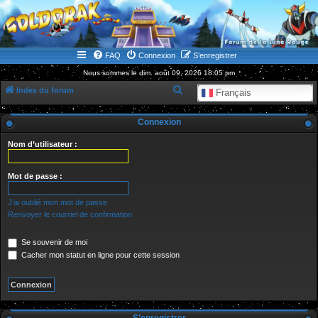
WWW.GOLDORAKGO.COM
le site de la Lune Rouge
FAQ
Connexion
S’enregistrer
Nous sommes le dim. août 09, 2026 18:05 pm
R
Index du forum
Français
e
Connexion
c
h
Nom d’utilisateur :
e
r
Mot de passe :
c
J’ai oublié mon mot de passe
h
Renvoyer le courriel de confirmation
e
Se souvenir de moi
r
Cacher mon statut en ligne pour cette session