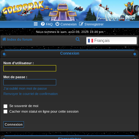
WWW.GOLDORAKGO.COM
le site de la Lune Rouge
FAQ
Connexion
S’enregistrer
Nous sommes le sam. août 08, 2026 16:46 pm
R
Index du forum
Français
e
Connexion
c
h
Nom d’utilisateur :
e
r
Mot de passe :
c
J’ai oublié mon mot de passe
h
Renvoyer le courriel de confirmation
e
Se souvenir de moi
r
Cacher mon statut en ligne pour cette session