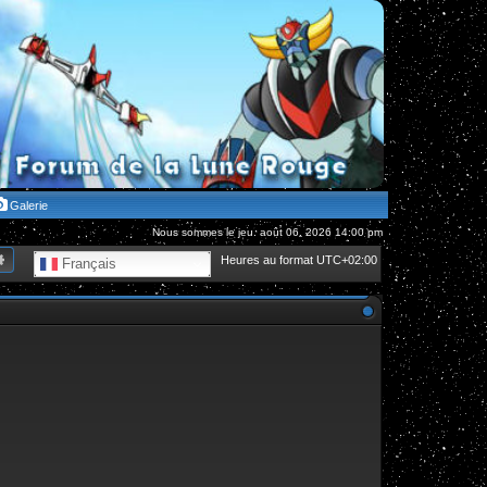
Galerie
Nous sommes le jeu. août 06, 2026 14:00 pm
hercher
Recherche avancée
Heures au format
UTC+02:00
Français