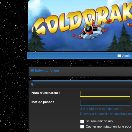
WWW.GOLDORAKGO.COM
le site de la Lune Rouge
Accès 
Index du forum
Nom d’utilisateur :
Mot de passe :
J’ai oublié mon mot de passe
Renvoyer le courriel de confirmation
Se souvenir de moi
Cacher mon statut en ligne pour