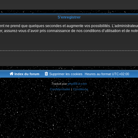
r
S’enregistrer
ment ne prend que quelques secondes et augmente vos possibilités. L’administrate
 assurez-vous d’avoir pris connaissance de nos conditions d’utilisation et de notre 
Index du forum
Supprimer les cookies
Heures au format
UTC+02:00
Traduit par
phpBB-fr.com
Confidentialité
|
Conditions