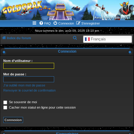
WWW.GOLDORAKGO.COM
le site de la Lune Rouge
FAQ
Connexion
S’enregistrer
Nous sommes le dim. août 09, 2026 18:10 pm
R
Index du forum
Français
e
Connexion
c
h
Nom d’utilisateur :
e
r
Mot de passe :
c
J’ai oublié mon mot de passe
h
Renvoyer le courriel de confirmation
e
Se souvenir de moi
r
Cacher mon statut en ligne pour cette session