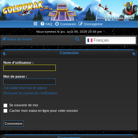
WWW.GOLDORAKGO.COM
le site de la Lune Rouge
FAQ
Connexion
S’enregistrer
Nous sommes le jeu. août 06, 2026 20:46 pm
R
Index du forum
Français
e
Connexion
c
h
Nom d’utilisateur :
e
r
Mot de passe :
c
J’ai oublié mon mot de passe
h
Renvoyer le courriel de confirmation
e
Se souvenir de moi
r
Cacher mon statut en ligne pour cette session