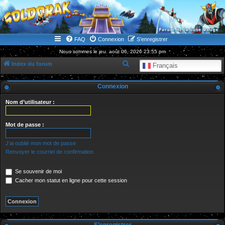
WWW.GOLDORAKGO.COM
le site de la Lune Rouge
FAQ
Connexion
S’enregistrer
Nous sommes le jeu. août 06, 2026 23:55 pm
R
Index du forum
Français
e
Connexion
c
h
Nom d’utilisateur :
e
r
Mot de passe :
c
J’ai oublié mon mot de passe
h
Renvoyer le courriel de confirmation
e
Se souvenir de moi
r
Cacher mon statut en ligne pour cette session