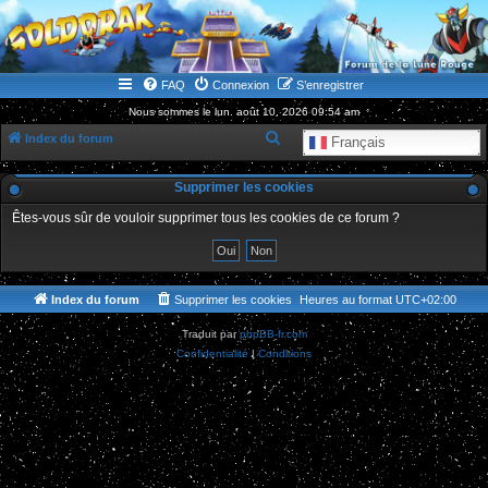
WWW.GOLDORAKGO.COM
le site de la Lune Rouge
FAQ
Connexion
S’enregistrer
Nous sommes le lun. août 10, 2026 09:54 am
R
Index du forum
Français
e
Supprimer les cookies
c
h
Êtes-vous sûr de vouloir supprimer tous les cookies de ce forum ?
e
r
c
Index du forum
Supprimer les cookies
Heures au format
UTC+02:00
h
Traduit par
phpBB-fr.com
e
Confidentialité
|
Conditions
r