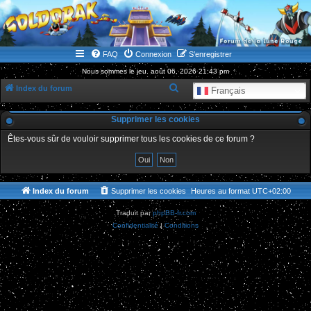
WWW.GOLDORAKGO.COM
le site de la Lune Rouge
FAQ
Connexion
S’enregistrer
Nous sommes le jeu. août 06, 2026 21:43 pm
R
Index du forum
Français
e
Supprimer les cookies
c
h
Êtes-vous sûr de vouloir supprimer tous les cookies de ce forum ?
e
r
c
Index du forum
Supprimer les cookies
Heures au format
UTC+02:00
h
Traduit par
phpBB-fr.com
e
Confidentialité
|
Conditions
r