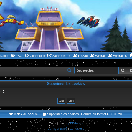
rapide
FAQ
Connexion
S’enregistrer
Le Site
Wikirak
Wikirak-U
Rec
R
e
Supprimer les cookies
c
h
m ?
e
r
c
Index du forum
Supprimer les cookies
Heures au format
UTC+02:00
h
Traduit par
phpBB-fr.com
e
Confidentialité
|
Conditions