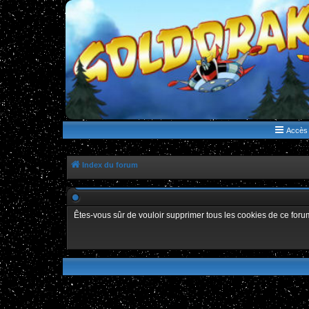
WWW.GOLDORAKGO.COM
le site de la Lune Rouge
Accès 
Index du forum
Êtes-vous sûr de vouloir supprimer tous les cookies de ce foru