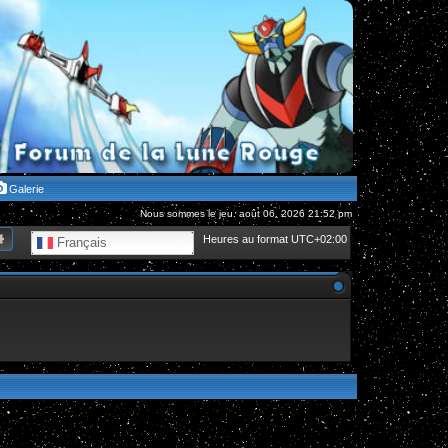
Galerie
Nous sommes le jeu. août 06, 2026 21:52 pm
hercher
Recherche avancée
Heures au format
UTC+02:00
Français