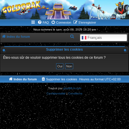
WWW.GOLDORAKGO.COM
le site de la Lune Rouge
FAQ
Connexion
S’enregistrer
Nous sommes le sam. août 08, 2026 16:20 pm
R
Index du forum
Français
e
Supprimer les cookies
c
h
Êtes-vous sûr de vouloir supprimer tous les cookies de ce forum ?
e
r
c
Index du forum
Supprimer les cookies
Heures au format
UTC+02:00
h
Traduit par
phpBB-fr.com
e
Confidentialité
|
Conditions
r