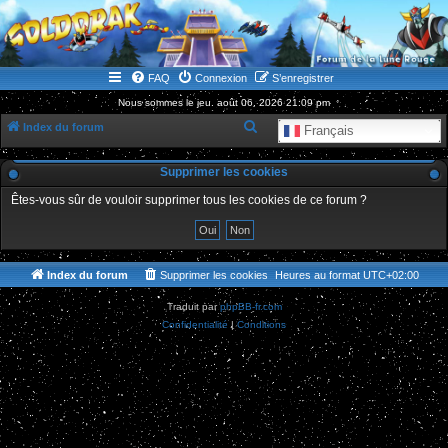
WWW.GOLDORAKGO.COM
le site de la Lune Rouge
FAQ
Connexion
S’enregistrer
Nous sommes le jeu. août 06, 2026 21:09 pm
R
Index du forum
Français
e
Supprimer les cookies
c
h
Êtes-vous sûr de vouloir supprimer tous les cookies de ce forum ?
e
r
c
Index du forum
Supprimer les cookies
Heures au format
UTC+02:00
h
Traduit par
phpBB-fr.com
e
Confidentialité
|
Conditions
r