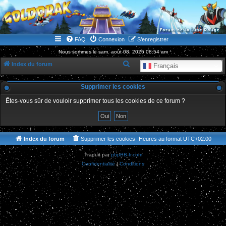
WWW.GOLDORAKGO.COM
le site de la Lune Rouge
FAQ
Connexion
S’enregistrer
Nous sommes le sam. août 08, 2026 08:54 am
R
Index du forum
Français
e
Supprimer les cookies
c
h
Êtes-vous sûr de vouloir supprimer tous les cookies de ce forum ?
e
r
c
Index du forum
Supprimer les cookies
Heures au format
UTC+02:00
h
Traduit par
phpBB-fr.com
e
Confidentialité
|
Conditions
r