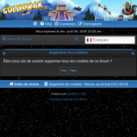
WWW.GOLDORAKGO.COM
le site de la Lune Rouge
FAQ
Connexion
S’enregistrer
Nous sommes le dim. août 09, 2026 10:00 am
R
Index du forum
Français
e
Supprimer les cookies
c
h
Êtes-vous sûr de vouloir supprimer tous les cookies de ce forum ?
e
r
c
Index du forum
Supprimer les cookies
Heures au format
UTC+02:00
h
Traduit par
phpBB-fr.com
e
Confidentialité
|
Conditions
r