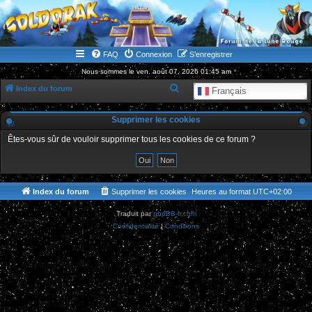
WWW.GOLDORAKGO.COM
le site de la Lune Rouge
FAQ
Connexion
S’enregistrer
Nous sommes le ven. août 07, 2026 01:45 am
R
Index du forum
Français
e
Supprimer les cookies
c
h
Êtes-vous sûr de vouloir supprimer tous les cookies de ce forum ?
e
r
c
Index du forum
Supprimer les cookies
Heures au format
UTC+02:00
h
Traduit par
phpBB-fr.com
e
Confidentialité
|
Conditions
r