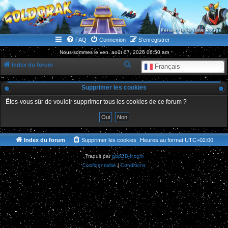
WWW.GOLDORAKGO.COM
le site de la Lune Rouge
FAQ
Connexion
S’enregistrer
Nous sommes le ven. août 07, 2026 06:50 am
R
Index du forum
Français
e
Supprimer les cookies
c
h
Êtes-vous sûr de vouloir supprimer tous les cookies de ce forum ?
e
r
c
Index du forum
Supprimer les cookies
Heures au format
UTC+02:00
h
Traduit par
phpBB-fr.com
e
Confidentialité
|
Conditions
r