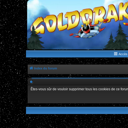
WWW.GOLDORAKGO.COM
le site de la Lune Rouge
Accès 
Index du forum
Êtes-vous sûr de vouloir supprimer tous les cookies de ce foru