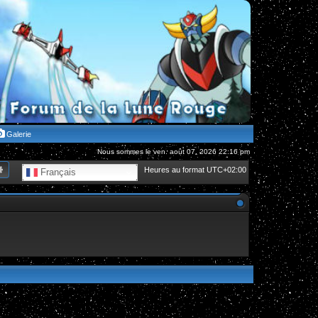
Galerie
Nous sommes le ven. août 07, 2026 22:16 pm
hercher
Recherche avancée
Heures au format
UTC+02:00
Français