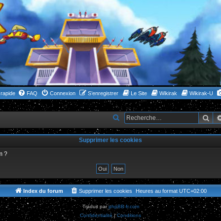
rapide
FAQ
Connexion
S’enregistrer
Le Site
Wikirak
Wikirak-U
Rec
R
e
Supprimer les cookies
c
h
m ?
e
r
c
Index du forum
Supprimer les cookies
Heures au format
UTC+02:00
h
Traduit par
phpBB-fr.com
e
Confidentialité
|
Conditions