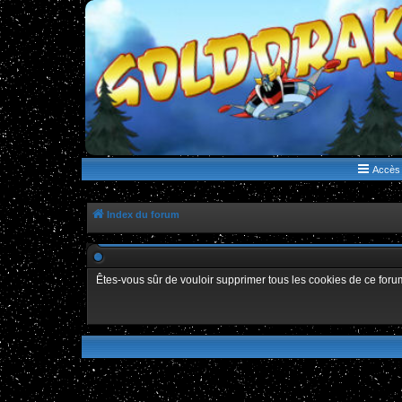
WWW.GOLDORAKGO.COM
le site de la Lune Rouge
Accès 
Index du forum
Êtes-vous sûr de vouloir supprimer tous les cookies de ce foru