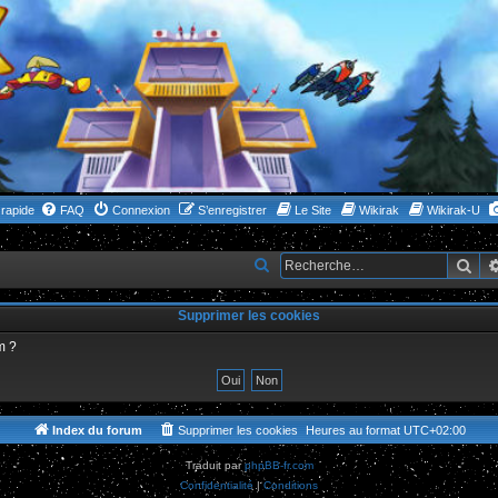
rapide
FAQ
Connexion
S’enregistrer
Le Site
Wikirak
Wikirak-U
Rec
R
e
Supprimer les cookies
c
h
m ?
e
r
c
Index du forum
Supprimer les cookies
Heures au format
UTC+02:00
h
Traduit par
phpBB-fr.com
e
Confidentialité
|
Conditions