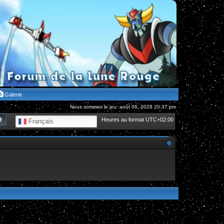
Galerie
Nous sommes le jeu. août 06, 2026 20:37 pm
hercher
Recherche avancée
Heures au format
UTC+02:00
Français