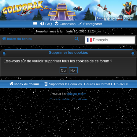
WWW.GOLDORAKGO.COM
le site de la Lune Rouge
FAQ
Connexion
S’enregistrer
Nous sommes le lun. août 10, 2026 21:24 pm
R
Index du forum
Français
e
Supprimer les cookies
c
h
Êtes-vous sûr de vouloir supprimer tous les cookies de ce forum ?
e
r
c
Index du forum
Supprimer les cookies
Heures au format
UTC+02:00
h
Traduit par
phpBB-fr.com
e
Confidentialité
|
Conditions
r