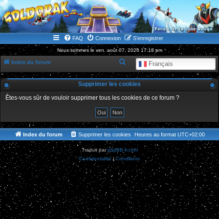
WWW.GOLDORAKGO.COM
le site de la Lune Rouge
FAQ
Connexion
S’enregistrer
Nous sommes le ven. août 07, 2026 17:18 pm
R
Index du forum
Français
e
Supprimer les cookies
c
h
Êtes-vous sûr de vouloir supprimer tous les cookies de ce forum ?
e
r
c
Index du forum
Supprimer les cookies
Heures au format
UTC+02:00
h
Traduit par
phpBB-fr.com
e
Confidentialité
|
Conditions
r