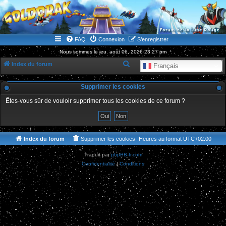
WWW.GOLDORAKGO.COM
le site de la Lune Rouge
FAQ
Connexion
S’enregistrer
Nous sommes le jeu. août 06, 2026 23:27 pm
R
Index du forum
Français
e
Supprimer les cookies
c
h
Êtes-vous sûr de vouloir supprimer tous les cookies de ce forum ?
e
r
c
Index du forum
Supprimer les cookies
Heures au format
UTC+02:00
h
Traduit par
phpBB-fr.com
e
Confidentialité
|
Conditions
r