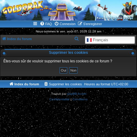
WWW.GOLDORAKGO.COM
le site de la Lune Rouge
FAQ
Connexion
S’enregistrer
Nous sommes le ven. août 07, 2026 11:28 am
R
Index du forum
Français
e
Supprimer les cookies
c
h
Êtes-vous sûr de vouloir supprimer tous les cookies de ce forum ?
e
r
c
Index du forum
Supprimer les cookies
Heures au format
UTC+02:00
h
Traduit par
phpBB-fr.com
e
Confidentialité
|
Conditions
r