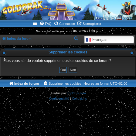
WWW.GOLDORAKGO.COM
le site de la Lune Rouge
FAQ
Connexion
S’enregistrer
Nous sommes le jeu. août 06, 2026 21:39 pm
R
Index du forum
Français
e
Supprimer les cookies
c
h
Êtes-vous sûr de vouloir supprimer tous les cookies de ce forum ?
e
r
c
Index du forum
Supprimer les cookies
Heures au format
UTC+02:00
h
Traduit par
phpBB-fr.com
e
Confidentialité
|
Conditions
r