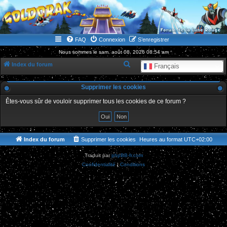
WWW.GOLDORAKGO.COM
le site de la Lune Rouge
FAQ
Connexion
S’enregistrer
Nous sommes le sam. août 08, 2026 08:54 am
R
Index du forum
Français
e
Supprimer les cookies
c
h
Êtes-vous sûr de vouloir supprimer tous les cookies de ce forum ?
e
r
c
Index du forum
Supprimer les cookies
Heures au format
UTC+02:00
h
Traduit par
phpBB-fr.com
e
Confidentialité
|
Conditions
r