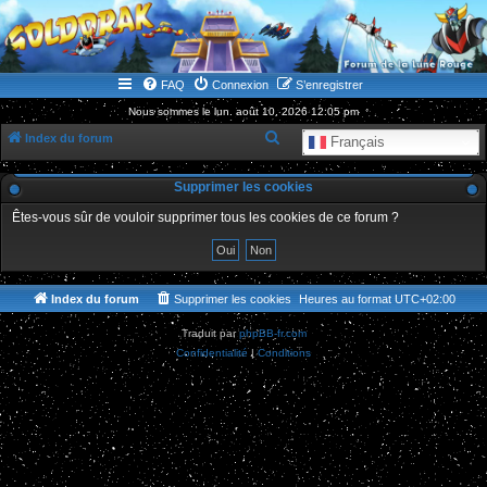
WWW.GOLDORAKGO.COM
le site de la Lune Rouge
FAQ
Connexion
S’enregistrer
Nous sommes le lun. août 10, 2026 12:05 pm
R
Index du forum
Français
e
Supprimer les cookies
c
h
Êtes-vous sûr de vouloir supprimer tous les cookies de ce forum ?
e
r
c
Index du forum
Supprimer les cookies
Heures au format
UTC+02:00
h
Traduit par
phpBB-fr.com
e
Confidentialité
|
Conditions
r