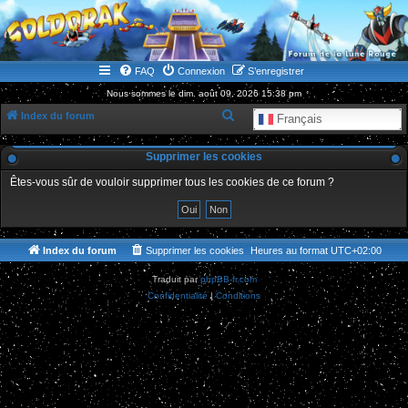
WWW.GOLDORAKGO.COM
le site de la Lune Rouge
FAQ
Connexion
S’enregistrer
Nous sommes le dim. août 09, 2026 15:38 pm
R
Index du forum
Français
e
Supprimer les cookies
c
h
Êtes-vous sûr de vouloir supprimer tous les cookies de ce forum ?
e
r
c
Index du forum
Supprimer les cookies
Heures au format
UTC+02:00
h
Traduit par
phpBB-fr.com
e
Confidentialité
|
Conditions
r