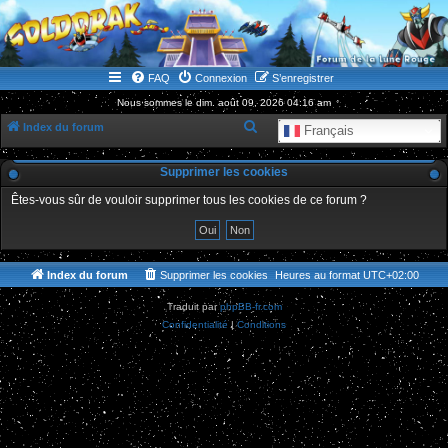
WWW.GOLDORAKGO.COM
le site de la Lune Rouge
FAQ
Connexion
S’enregistrer
Nous sommes le dim. août 09, 2026 04:16 am
R
Index du forum
Français
e
Supprimer les cookies
c
h
Êtes-vous sûr de vouloir supprimer tous les cookies de ce forum ?
e
r
c
Index du forum
Supprimer les cookies
Heures au format
UTC+02:00
h
Traduit par
phpBB-fr.com
e
Confidentialité
|
Conditions
r