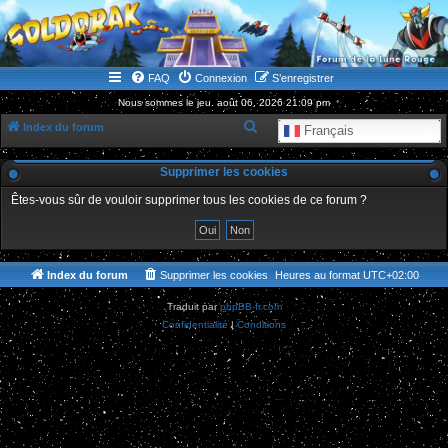
WWW.GOLDORAKGO.COM
le site de la Lune Rouge
FAQ
Connexion
S’enregistrer
Nous sommes le jeu. août 06, 2026 21:09 pm
R
Index du forum
Français
e
Supprimer les cookies
c
h
Êtes-vous sûr de vouloir supprimer tous les cookies de ce forum ?
e
r
c
Index du forum
Supprimer les cookies
Heures au format
UTC+02:00
h
Traduit par
phpBB-fr.com
e
Confidentialité
|
Conditions
r