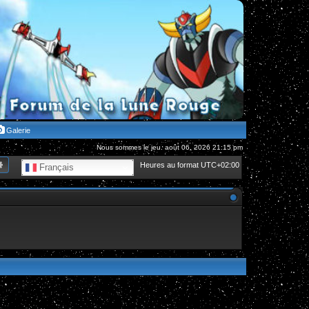
Galerie
Nous sommes le jeu. août 06, 2026 21:15 pm
hercher
Recherche avancée
Heures au format
UTC+02:00
Français