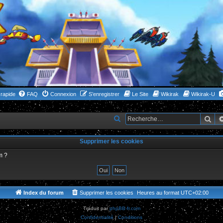
rapide
FAQ
Connexion
S’enregistrer
Le Site
Wikirak
Wikirak-U
Rec
R
e
Supprimer les cookies
c
h
m ?
e
r
c
Index du forum
Supprimer les cookies
Heures au format
UTC+02:00
h
Traduit par
phpBB-fr.com
e
Confidentialité
|
Conditions