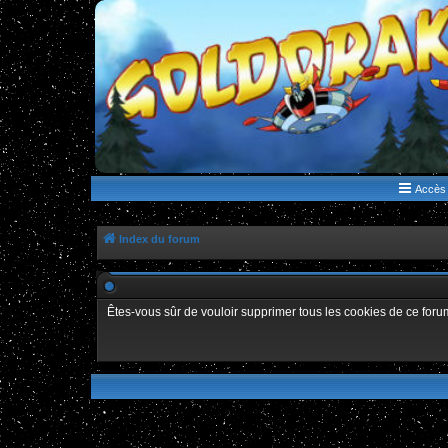
WWW.GOLDORAKGO.COM
le site de la Lune Rouge
Accès 
Index du forum
Êtes-vous sûr de vouloir supprimer tous les cookies de ce foru