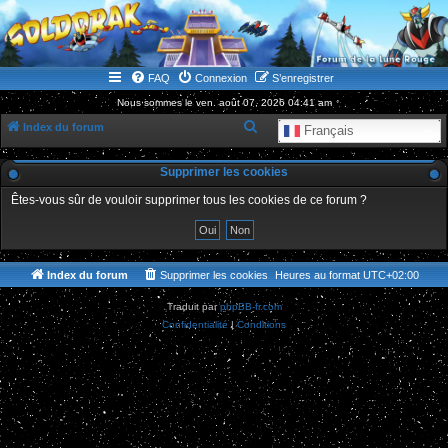
WWW.GOLDORAKGO.COM
le site de la Lune Rouge
FAQ
Connexion
S’enregistrer
Nous sommes le ven. août 07, 2026 04:41 am
R
Index du forum
Français
e
Supprimer les cookies
c
h
Êtes-vous sûr de vouloir supprimer tous les cookies de ce forum ?
e
r
c
Index du forum
Supprimer les cookies
Heures au format
UTC+02:00
h
Traduit par
phpBB-fr.com
e
Confidentialité
|
Conditions
r