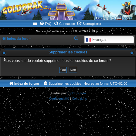
WWW.GOLDORAKGO.COM
le site de la Lune Rouge
FAQ
Connexion
S’enregistrer
Nous sommes le lun. août 10, 2026 17:19 pm
R
Index du forum
Français
e
Supprimer les cookies
c
h
Êtes-vous sûr de vouloir supprimer tous les cookies de ce forum ?
e
r
c
Index du forum
Supprimer les cookies
Heures au format
UTC+02:00
h
Traduit par
phpBB-fr.com
e
Confidentialité
|
Conditions
r