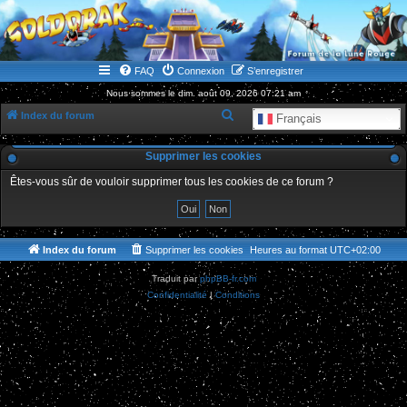
WWW.GOLDORAKGO.COM
le site de la Lune Rouge
FAQ
Connexion
S’enregistrer
Nous sommes le dim. août 09, 2026 07:21 am
R
Index du forum
Français
e
Supprimer les cookies
c
h
Êtes-vous sûr de vouloir supprimer tous les cookies de ce forum ?
e
r
c
Index du forum
Supprimer les cookies
Heures au format
UTC+02:00
h
Traduit par
phpBB-fr.com
e
Confidentialité
|
Conditions
r