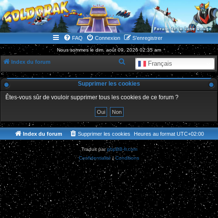
WWW.GOLDORAKGO.COM
le site de la Lune Rouge
FAQ
Connexion
S’enregistrer
Nous sommes le dim. août 09, 2026 02:35 am
R
Index du forum
Français
e
Supprimer les cookies
c
h
Êtes-vous sûr de vouloir supprimer tous les cookies de ce forum ?
e
r
c
Index du forum
Supprimer les cookies
Heures au format
UTC+02:00
h
Traduit par
phpBB-fr.com
e
Confidentialité
|
Conditions
r