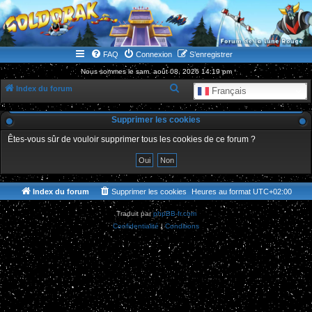
WWW.GOLDORAKGO.COM
le site de la Lune Rouge
FAQ
Connexion
S’enregistrer
Nous sommes le sam. août 08, 2026 14:19 pm
R
Index du forum
Français
e
Supprimer les cookies
c
h
Êtes-vous sûr de vouloir supprimer tous les cookies de ce forum ?
e
r
c
Index du forum
Supprimer les cookies
Heures au format
UTC+02:00
h
Traduit par
phpBB-fr.com
e
Confidentialité
|
Conditions
r